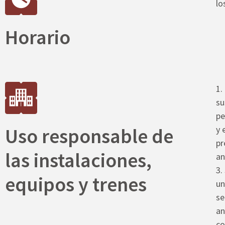
lo
Horario
1.
su
pe
Uso responsable de
y 
pr
las instalaciones,
an
3.
equipos y trenes
un
se
an
co