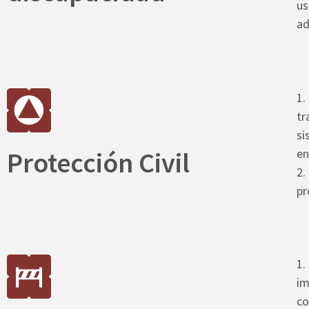
us
ad
1.
tr
si
Protección Civil
en
2.
pr
1.
im
co