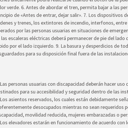
lor verde. 6. Antes de abordar el tren, permita bajar a las pe
incipio de «Antes de entrar, dejar salir». 7. Los dispositivos
denes y trenes, los extintores de incendio, interfonos, entre
erados por las personas usuarias en situaciones de emergencia
 las escaleras eléctricas deberá permanecer de pie del lado
pido por el lado izquierdo. 9. La basura y desperdicios de t
sguardados para su disposición final fuera de las instalacio
 Las personas usuarias con discapacidad deberán hacer uso 
stinados para su accesibilidad y seguridad dentro de las ins
 Los asientos reservados, los cuales están debidamente se
eferentemente desocupados mientras no sean requeridos p
scapacidad, movilidad reducida, mujeres embarazadas o pers
 Los elevadores estarán en funcionamiento de acuerdo con lo