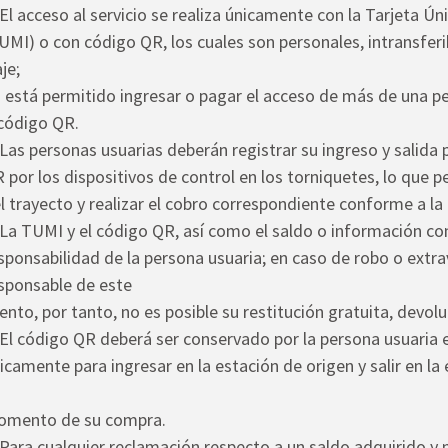
 El acceso al servicio se realiza únicamente con la Tarjeta Ú
UMI) o con código QR, los cuales son personales, intransferib
aje;
 está permitido ingresar o pagar el acceso de más de una
código QR.
 Las personas usuarias deberán registrar su ingreso y salida
 por los dispositivos de control en los torniquetes, lo que per
l trayecto y realizar el cobro correspondiente conforme a la 
 La TUMI y el código QR, así como el saldo o información con
sponsabilidad de la persona usuaria; en caso de robo o extra
sponsable de este
ento, por tanto, no es posible su restitución gratuita, devol
 El código QR deberá ser conservado por la persona usuaria 
icamente para ingresar en la estación de origen y salir en la
mento de su compra.
 Para cualquier reclamación respecto a un saldo adquirido y 