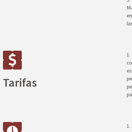
Má
em
la
1.
co
es
Tarifas
pe
pe
pa
1.