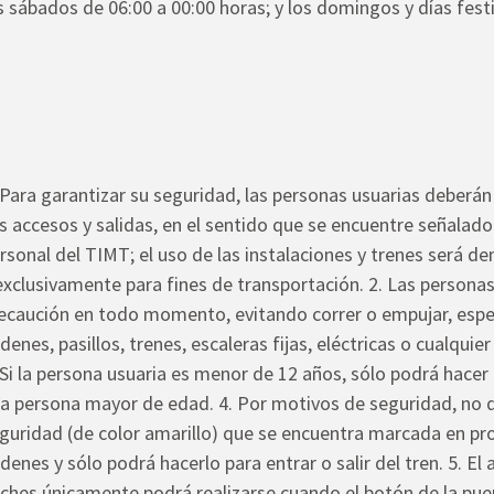
s sábados de 06:00 a 00:00 horas; y los domingos y días fest
 Para garantizar su seguridad, las personas usuarias deberán 
s accesos y salidas, en el sentido que se encuentre señalado 
rsonal del TIMT; el uso de las instalaciones y trenes será de
exclusivamente para fines de transportación. 2. Las persona
ecaución en todo momento, evitando correr o empujar, espe
denes, pasillos, trenes, escaleras fijas, eléctricas o cualquier
 Si la persona usuaria es menor de 12 años, sólo podrá hac
a persona mayor de edad. 4. Por motivos de seguridad, no d
guridad (de color amarillo) que se encuentra marcada en pr
denes y sólo podrá hacerlo para entrar o salir del tren. 5. E
ches únicamente podrá realizarse cuando el botón de la pue