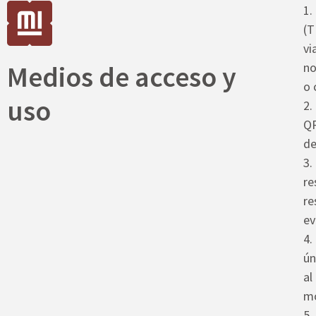
1.
(T
vi
Medios de acceso y
no
o 
uso
2.
QR
de
3.
re
re
ev
4.
ún
al
mo
5.