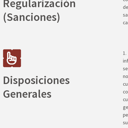
Regularización
de
(Sanciones)
sa
ca
1.
in
se
no
Disposiciones
cu
Generales
co
cu
ge
pe
su