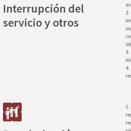
Interrupción del
es
2.
servicio y otros
in
su
co
ob
3.
in
4.
re
1.
re
re
có