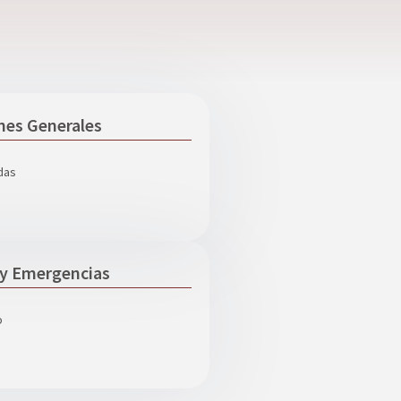
nes Generales
das
 y Emergencias
o